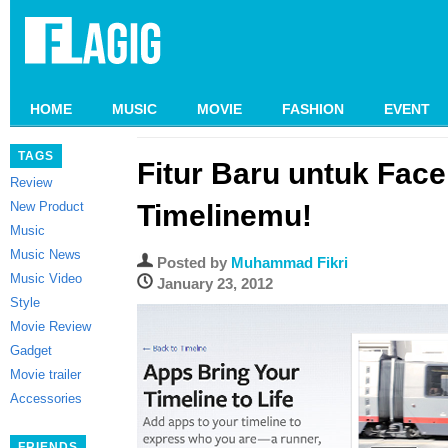
HOME
MUSIC
MOVIE
FASHION
EVENT
TAGS
Fitur Baru untuk Fac
Review
New Product
Timelinemu!
Music
Music News
Posted by
Muhammad Fikri
Music Video
January 23, 2012
Style
Movie Review
Gadget
Movie trailer
Accessories
FRIENDS