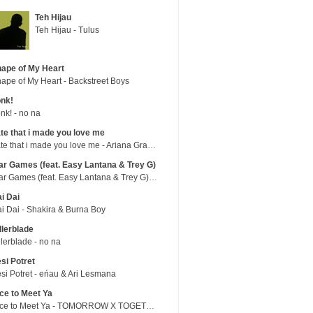
Teh Hijau
Teh Hijau - Tulus
ape of My Heart
ape of My Heart - Backstreet Boys
nk!
nk! - no na
te that i made you love me
hate that i made you love me - Ariana Grande
r Games (feat. Easy Lantana & Trey G)
War Games (feat. Easy Lantana & Trey G) - Trub
i Dai
i Dai - Shakira & Burna Boy
llerblade
llerblade - no na
si Potret
si Potret - eńau & Ari Lesmana
ce to Meet Ya
Nice to Meet Ya - TOMORROW X TOGETHER