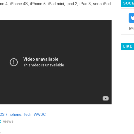
SOCI
e 4, iPhone 4S, iPhone 5, iPad mini, Ipad 2, iPad 3, serta iPod
Twi
LIKE
,
,
,
iOS 7
iphone
Tech
WWDC
views
2