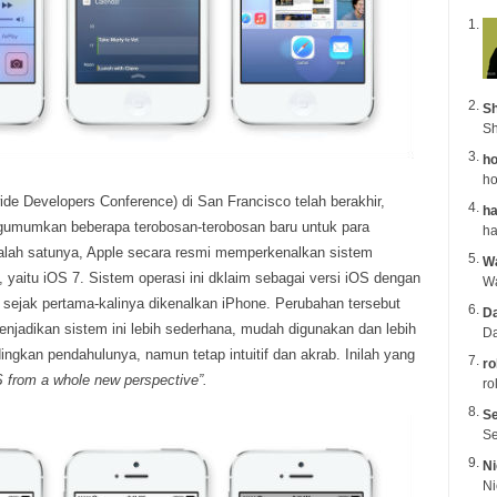
Sh
Sh
ho
ho
e Developers Conference) di San Francisco telah berakhir,
ha
umumkan beberapa terobosan-terobosan baru untuk para
alah satunya, Apple secara resmi memperkenalkan sistem
Wa
, yaitu iOS 7. Sistem operasi ini dklaim sebagai versi iOS dengan
sejak pertama-kalinya dikenalkan iPhone. Perubahan tersebut
Da
njadikan sistem ini lebih sederhana, mudah digunakan dan lebih
Da
gkan pendahulunya, namun tetap intuitif dan akrab. Inilah yang
ro
 from a whole new perspective”.
ro
Se
Se
Ni