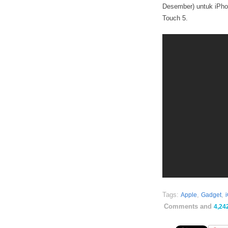
Desember) untuk iPhon
Touch 5.
Tags:
,
,
Apple
Gadget
Comments and
4,24