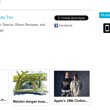
FLAG
dy Tsu
c Director, Album Reviewer, and
Facebook
ger.
s
Sennheiser PX90 Live Music Jernih dan Mantap!
Apple’s 1986 Clothing Collection
Melukis dengan kuas + iPad