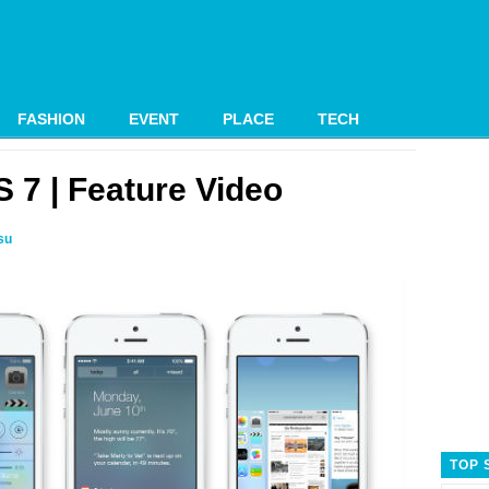
FASHION
EVENT
PLACE
TECH
S 7 | Feature Video
su
TOP 