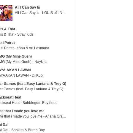
All I Can Say Is
All I Can Say Is - LOUIS of LNGSHOT
is & That
is & That - Stray Kids
si Potret
si Potret - eńau & Ari Lesmana
MG (My Mine Gueh)
G (My Mine Gueh) - Naykilla
AYA AKAN LAWAN
YA AKAN LAWAN - Dj Kupi
r Games (feat. Easy Lantana & Trey G)
War Games (feat. Easy Lantana & Trey G) - Trub
ackseat Heat
ckseat Heat - Bubblegum Boyfriend
te that i made you love me
hate that i made you love me - Ariana Grande
i Dai
i Dai - Shakira & Burna Boy