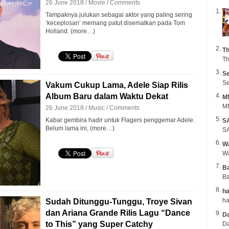
26 June 2018 /
Movie
/
Comments
Tampaknya julukan sebagai aktor yang paling sering
‘keceplosan’ memang patut disematkan pada Tom
Holland. (more…)
Th
Th
Se
Se
Vakum Cukup Lama, Adele Siap Rilis
Album Baru dalam Waktu Dekat
M
MM
26 June 2018 /
Music
/
Comments
Kabar gembira hadir untuk Flagers penggemar Adele.
S
Belum lama ini, (more…)
SA
Wa
B
Ba
ha
Sudah Ditunggu-Tunggu, Troye Sivan
dan Ariana Grande Rilis Lagu “Dance
Da
to This” yang Super Catchy
Da