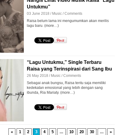
Nangis Lihat Video Musik Raisa “Lagu
Untukmu”
03 June 2018 /
Music
/
Comments
Raisa belum lama ini mengumumkan akan merilis
lagu baru. (more…)
“Lagu Untukmu,” Single Terbaru
Raisa yang Terinspirasi dari Sang Ibu
26 May 2018 /
Music
/
Comments
Sebagai anak bungsu, Raisa tentu saja memiliki
kedekatan emosional yang lebih dengan sang
ibunda, Ria Mariaty. (more…)
«
1
2
3
4
5
...
10
20
30
...
»