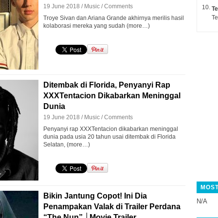
19 June 2018 /
Music
/
Comments
Te
Te
Troye Sivan dan Ariana Grande akhirnya merilis hasil
kolaborasi mereka yang sudah (more…)
Ditembak di Florida, Penyanyi Rap
XXXTentacion Dikabarkan Meninggal
Dunia
19 June 2018 /
Music
/
Comments
Penyanyi rap XXXTentacion dikabarkan meninggal
dunia pada usia 20 tahun usai ditembak di Florida
Selatan, (more…)
MOST
Bikin Jantung Copot! Ini Dia
N/A
Penampakan Valak di Trailer Perdana
“The Nun” │Movie Trailer