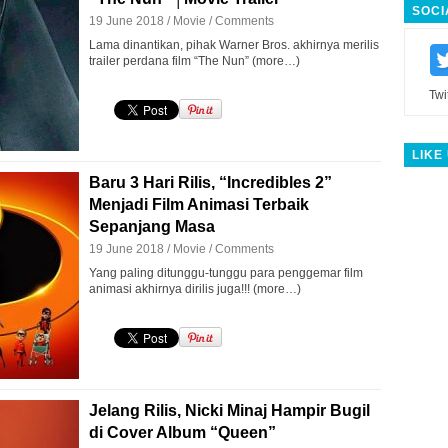
SOCI
19 June 2018 /
Movie
/
Comments
Lama dinantikan, pihak Warner Bros. akhirnya merilis
trailer perdana film “The Nun” (more…)
Twi
LIKE
Baru 3 Hari Rilis, “Incredibles 2”
Menjadi Film Animasi Terbaik
Sepanjang Masa
19 June 2018 /
Movie
/
Comments
Yang paling ditunggu-tunggu para penggemar film
animasi akhirnya dirilis juga!!! (more…)
Jelang Rilis, Nicki Minaj Hampir Bugil
di Cover Album “Queen”