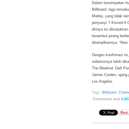
Dalam kesempatan itu
Billboard
, lagu terseb
Marley, yang tidak la
penyanyi “I Kissed A 
dirinya itu ditunjukka
berambut pirang berbe
ditampilkannya. “New li
Dengan konfirmasi ini
sebelumnya telah dit
The Weeknd, Daft Punk
James Corden, ajang p
Los Angeles.
Tags:
,
Billboard
Chaine
Comments and
2,58