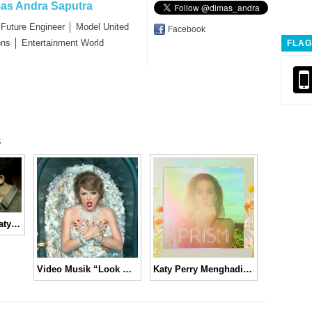
as Andra Saputra
 Future Engineer │ Model United
Facebook
ons │ Entertainment World
FLAG
s
John Mayer dan Katy Perry Menunjukkan Kemesraan Dalam Video “Who You Love”
Katy Perry Menghadirkan Cinta Tak Bersyarat Dalam “Unconditionally”
Video Musik “Look What You Made Me Do” Taylor Swift yang Penuh Sindiran │ Music Video