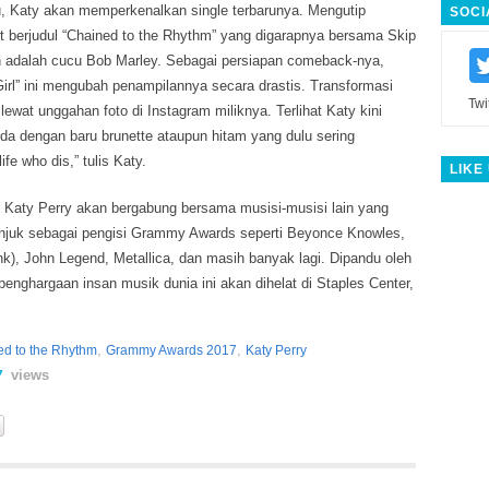
, Katy akan memperkenalkan single terbarunya. Mengutip
SOCI
ut berjudul “Chained to the Rhythm” yang digarapnya bersama Skip
in adalah cucu Bob Marley. Sebagai persiapan comeback-nya,
Girl” ini mengubah penampilannya secara drastis. Transformasi
Twi
n lewat unggahan foto di Instagram miliknya. Terlihat Katy kini
da dengan baru brunette ataupun hitam yang dulu sering
fe who dis,” tulis Katy.
LIKE
, Katy Perry akan bergabung bersama musisi-musisi lain yang
unjuk sebagai pengisi Grammy Awards seperti Beyonce Knowles,
), John Legend, Metallica, dan masih banyak lagi. Dipandu oleh
enghargaan insan musik dunia ini akan dihelat di Staples Center,
,
,
d to the Rhythm
Grammy Awards 2017
Katy Perry
views
7