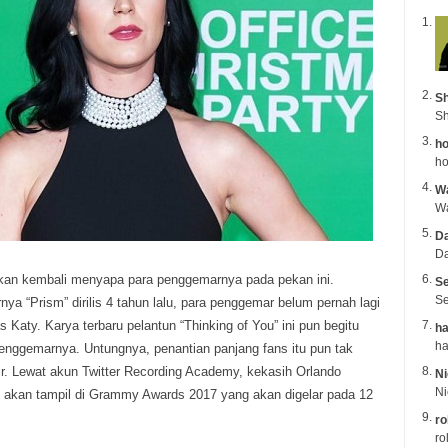
Sh
Sh
ho
ho
Wa
Da
Da
akan kembali menyapa para penggemarnya pada pekan ini.
Se
Se
nya “Prism” dirilis 4 tahun lalu, para penggemar belum pernah lagi
Katy. Karya terbaru pelantun “Thinking of You” ini pun begitu
ha
penggemarnya. Untungnya, penantian panjang fans itu pun tak
ir. Lewat akun Twitter Recording Academy, kekasih Orlando
Ni
i akan tampil di Grammy Awards 2017 yang akan digelar pada 12
ro
ro