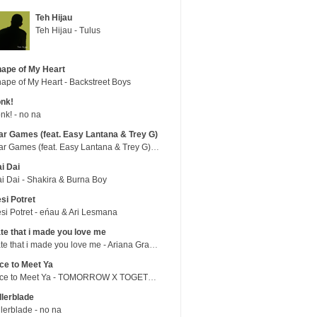
Teh Hijau
Teh Hijau - Tulus
ape of My Heart
ape of My Heart - Backstreet Boys
nk!
nk! - no na
r Games (feat. Easy Lantana & Trey G)
War Games (feat. Easy Lantana & Trey G) - Trub
i Dai
i Dai - Shakira & Burna Boy
si Potret
si Potret - eńau & Ari Lesmana
te that i made you love me
hate that i made you love me - Ariana Grande
ce to Meet Ya
Nice to Meet Ya - TOMORROW X TOGETHER
llerblade
llerblade - no na