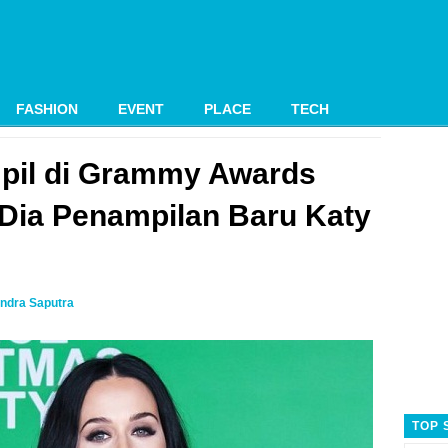
FASHION
EVENT
PLACE
TECH
pil di Grammy Awards
i Dia Penampilan Baru Katy
ndra Saputra
TOP 