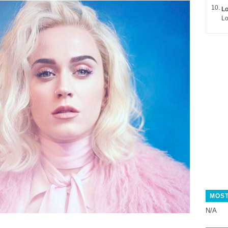
L
Lo
MOST
N/A