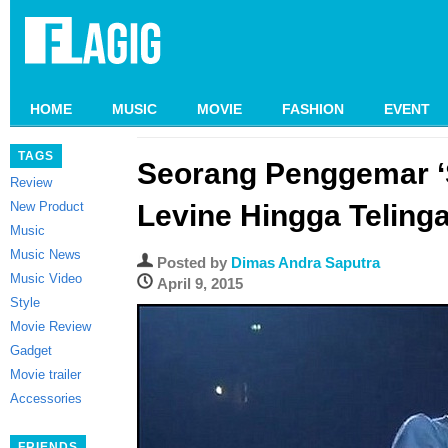
HOME
MUSIC
MOVIE
FASHION
EVENT
TAGS
Seorang Penggemar ‘
Review
New Product
Levine Hingga Teling
Music
Music News
Posted by
Dimas Andra Saputra
Music Video
April 9, 2015
Style
Movie Review
Gadget
Movie trailer
Accessories
FRIENDS