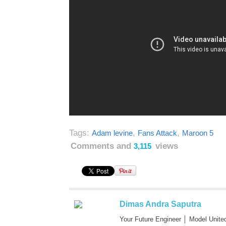
Tags:
,
,
Adam levine
Fans Attack
Maroon 5
Comments and
views
3,115
Dimas Andra Saputra
Your Future Engineer │ Model Unite