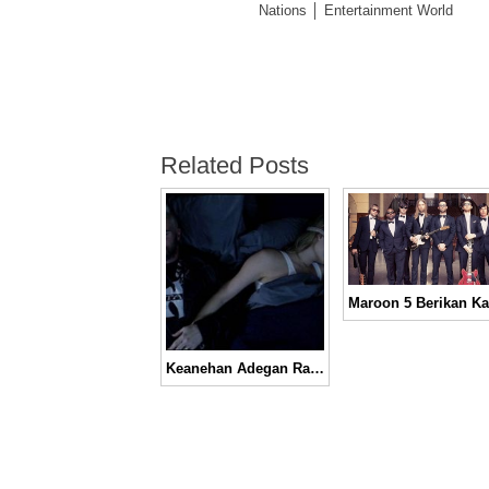
Nations │ Entertainment World
Related Posts
Keanehan Adegan Ranjang Adam Levine dan Behati Prinsloo di Video Musik “Cold”