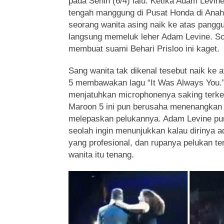
pada Senin (6/4) lalu. Ketika Adam Levin
tengah manggung di Pusat Honda di Anahei
seorang wanita asing naik ke atas panggu
langsung memeluk leher Adam Levine. Son
membuat suami Behari Prisloo ini kaget.
Sang wanita tak dikenal tesebut naik ke
5 membawakan lagu “It Was Always You.
menjatuhkan microphonenya saking terke
Maroon 5 ini pun berusaha menenangkan 
melepaskan pelukannya. Adam Levine p
seolah ingin menunjukkan kalau dirinya 
yang profesional, dan rupanya pelukan t
wanita itu tenang.