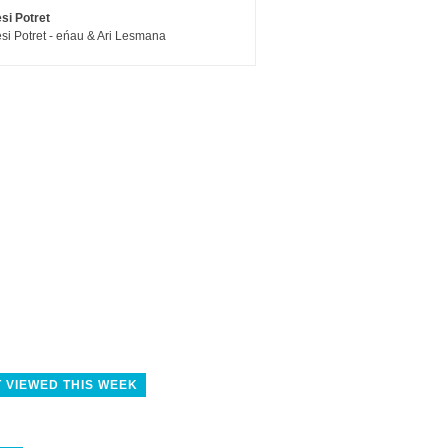
si Potret
si Potret - eńau & Ari Lesmana
 VIEWED THIS WEEK