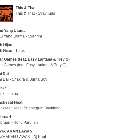
This & That
This & That - Stray Kids
au Yang Utama
u Yang Utama - Syahrini
h Hijau
h Hijau - Tulus
r Games (feat. Easy Lantana & Trey G)
War Games (feat. Easy Lantana & Trey G) - Trub
i Dai
i Dai - Shakira & Burna Boy
nk!
nk! - no na
ackseat Heat
ckseat Heat - Bubblegum Boyfriend
bruari
bruari - Rony Parulian
AYA AKAN LAWAN
YA AKAN LAWAN - Dj Kupi