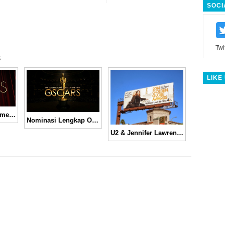
SOCI
Twi
s
LIKE
Daftar Lengkap Pemenang dan Nominasi Oscar Ke-87
Nominasi Lengkap Oscar Tahun 2014
U2 & Jennifer Lawrence Meraih Golden Globe Awards 2014 (Daftar Pemenang)