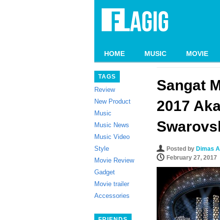
HOME
MUSIC
MOVIE
TAGS
Sangat 
Review
New Product
2017 Aka
Music
Swarovs
Music News
Music Video
Style
Posted by
Dimas A
February 27, 2017
Movie Review
Gadget
Movie trailer
Accessories
FRIENDS