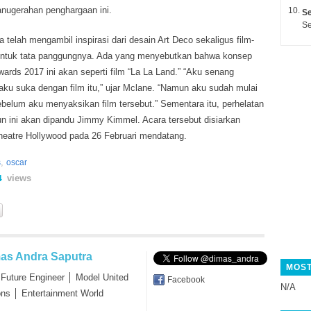
nugerahan penghargaan ini.
Se
Se
telah mengambil inspirasi dari desain Art Deco sekaligus film-
n untuk tata panggungnya. Ada yang menyebutkan bahwa konsep
ds 2017 ini akan seperti film “La La Land.” “Aku senang
aku suka dengan film itu,” ujar Mclane. “Namun aku sudah mulai
elum aku menyaksikan film tersebut.” Sementara itu, perhelatan
un ini akan dipandu Jimmy Kimmel. Acara tersebut disiarkan
heatre Hollywood pada 26 Februari mendatang.
,
s
oscar
views
4
as Andra Saputra
MOST
 Future Engineer │ Model United
Facebook
N/A
ons │ Entertainment World