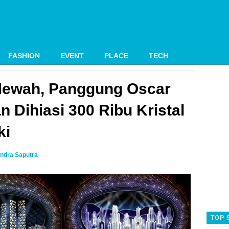
FASHION
EVENT
PLACE
TECH
Mewah, Panggung Oscar
n Dihiasi 300 Ribu Kristal
ki
ndra Saputra
TOP 