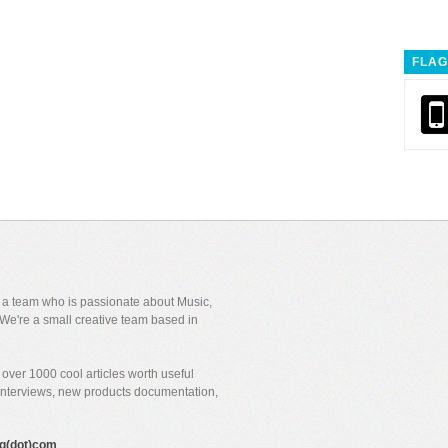
FLAG
y a team who is passionate about Music,
We're a small creative team based in
over 1000 cool articles worth useful
 interviews, new products documentation,
gig(dot)com