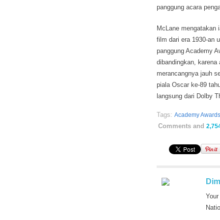
panggung acara penga
McLane mengatakan ia 
film dari era 1930-a
panggung Academy Awar
dibandingkan, karena 
merancangnya jauh seb
piala Oscar ke-89 tah
langsung dari Dolby T
Tags:
Academy Award
Comments and
2,75
Dim
Your
Nati