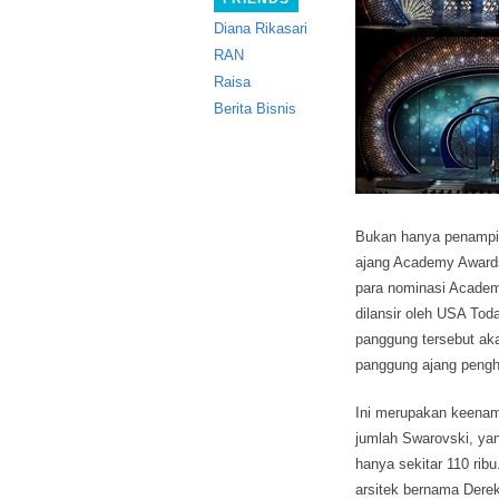
Diana Rikasari
RAN
Raisa
Berita Bisnis
Bukan hanya penampila
ajang Academy Award
para nominasi Academy
dilansir oleh USA To
panggung tersebut aka
panggung ajang pengha
Ini merupakan keenam 
jumlah Swarovski, yang
hanya sekitar 110 ri
arsitek bernama Dere