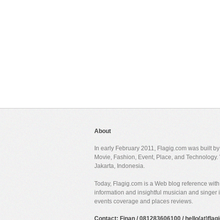
About
In early February 2011, Flagig.com was built b
Movie, Fashion, Event, Place, and Technology. 
Jakarta, Indonesia.
Today, Flagig.com is a Web blog reference with 
information and insightful musician and singer
events coverage and places reviews.
Contact: Finan / 081283606100 / hello(at)fla