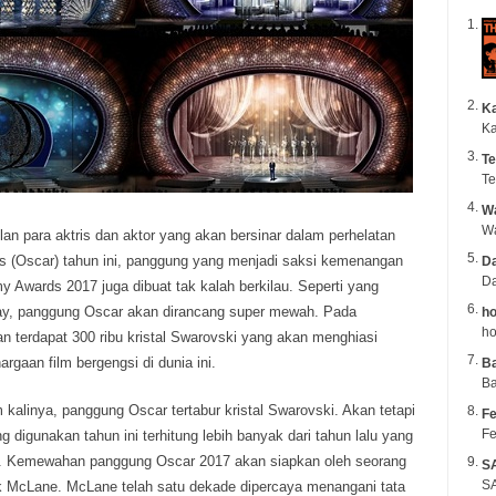
K
Ka
Te
Te
Wa
n para aktris dan aktor yang akan bersinar dalam perhelatan
s (Oscar)
tahun ini, panggung yang menjadi saksi kemenangan
Da
Da
 Awards 2017 juga dibuat tak kalah berkilau. Seperti yang
day, panggung Oscar akan dirancang super mewah. Pada
ho
ho
n terdapat 300 ribu kristal Swarovski yang akan menghiasi
rgaan film bergengsi di dunia ini.
B
Ba
kalinya, panggung Oscar tertabur kristal Swarovski. Akan tetapi
Fe
Fe
 digunakan tahun ini terhitung lebih banyak dari tahun lalu yang
bu. Kemewahan panggung Oscar 2017 akan siapkan oleh seorang
S
SA
k McLane. McLane telah satu dekade dipercaya menangani tata