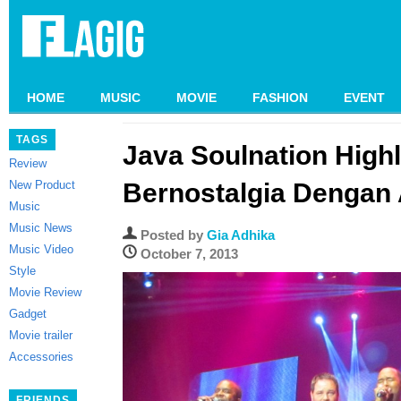
HOME
MUSIC
MOVIE
FASHION
EVENT
TAGS
Java Soulnation Highl
Review
New Product
Bernostalgia Dengan 
Music
Music News
Posted by
Gia Adhika
Music Video
October 7, 2013
Style
Movie Review
Gadget
Movie trailer
Accessories
FRIENDS