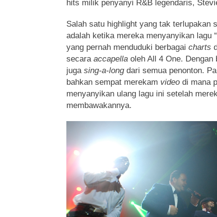
hits milik penyanyi R&B legendaris, Stev
Salah satu highlight yang tak terlupakan 
adalah ketika mereka menyanyikan lagu “
yang pernah menduduki berbagai
charts
d
secara
accapella
oleh All 4 One. Dengan b
juga
sing-a-long
dari semua penonton. Par
bahkan sempat merekam
video
di mana p
menyanyikan ulang lagu ini setelah merek
membawakannya.