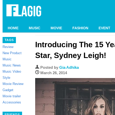
HOME
MUSIC
MOVIE
FASHION
EVENT
TAGS
Introducing The 15 Ye
Review
New Product
Star, Sydney Leigh!
Music
Music News
Posted by
Gia Adhika
Music Video
March 26, 2014
Style
Movie Review
Gadget
Movie trailer
Accessories
FRIENDS