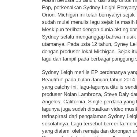
Masih berusia 15 tahun, dan siap untuk 
Pop, perkenalkan Sydney Leigh!
Penyanyi
Orion, Michigan ini telah bernyanyi sejak
sudah mulai menulis lagu sejak Ia masih 
Meskipun terlibat dengan dunia akting da
Sydney selalu menganggap bahwa musik
utamanya. Pada usia 12 tahun, Syney Le
dengan produser lokal Michigan. Sejak it
lagu dan tampil pada berbagai panggung 
Sydney Leigh merilis EP perdananya yang
Beautiful” pada bulan Januari tahun 2014 
yang catchy ini, lagu-lagunya ditulis sen
produser Nolan Lambroza, Steve Daly dan
Angeles, California. Single perdana yang
lagunya juga sudah dibuatkan video musik
terinspirasi dari pengalaman Sydney Leig
sekolahnya. Lagu tersebut bercerita men
yang dialami oleh remaja dan dorongan unt