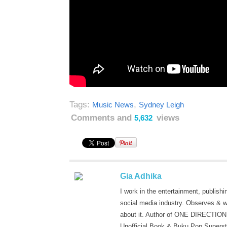
Tags:
,
Music News
Sydney Leigh
Comments and
views
5,632
Gia Adhika
I work in the entertainment, publishi
social media industry. Observes & w
about it. Author of ONE DIRECTION
Unofficial Book & Buku Pop Superst