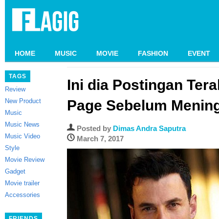
HOME
MUSIC
MOVIE
FASHION
EVENT
TAGS
Ini dia Postingan Te
Review
New Product
Page Sebelum Mening
Music
Music News
Posted by
Dimas Andra Saputra
Music Video
March 7, 2017
Style
Movie Review
Gadget
Movie trailer
Accessories
FRIENDS