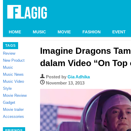
HOME
MUSIC
MOVIE
FASHION
EVENT
TAGS
Imagine Dragons Tamp
Review
New Product
dalam Video “On Top 
Music
Music News
Posted by
Gia Adhika
Music Video
November 13, 2013
Style
Movie Review
Gadget
Movie trailer
Accessories
FRIENDS