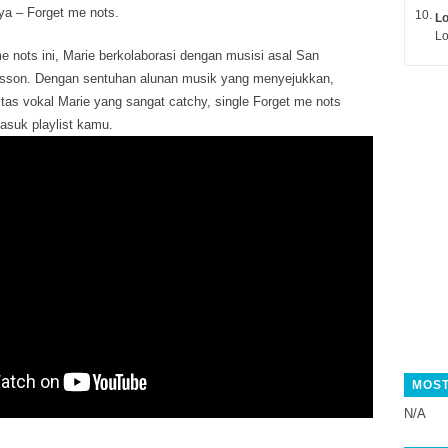
nya – Forget me nots.
L
Lo
e nots ini, Marie berkolaborasi dengan musisi asal San
sson. Dengan sentuhan alunan musik yang menyejukkan,
tas vokal Marie yang sangat catchy, single Forget me nots
asuk playlist kamu.
MOST
N/A