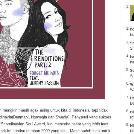
ho
ho
Sh
Sh
ha
Se
Se
Wa
Da
Da
mungkin masih agak asing untuk kita di Indonesia, tapi tidak
ro
ndinavia(Denmark, Norwegia dan Swedia). Penyanyi yang sukses
ro
Scandinavian Soul Award, kini mencoba pasar yang lebih luas
Ni
mark ke London di tahun 2009 yang lalu, Marie sudah siap untuk