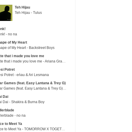
Teh Hijau
Teh Hijau - Tulus
nk!
nk! - no na
ape of My Heart
ape of My Heart - Backstreet Boys
te that i made you love me
hate that i made you love me - Ariana Grande
si Potret
si Potret - eńau & Ari Lesmana
r Games (feat. Easy Lantana & Trey G)
War Games (feat. Easy Lantana & Trey G) - Trub
i Dai
i Dai - Shakira & Burna Boy
llerblade
llerblade - no na
ce to Meet Ya
Nice to Meet Ya - TOMORROW X TOGETHER