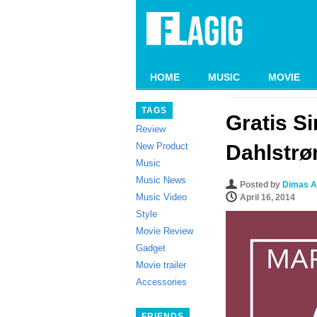
HOME
MUSIC
MOVIE
TAGS
Gratis Si
Review
New Product
Dahlstrø
Music
Music News
Posted by
Dimas A
Music Video
April 16, 2014
Style
Movie Review
Gadget
Movie trailer
Accessories
FRIENDS