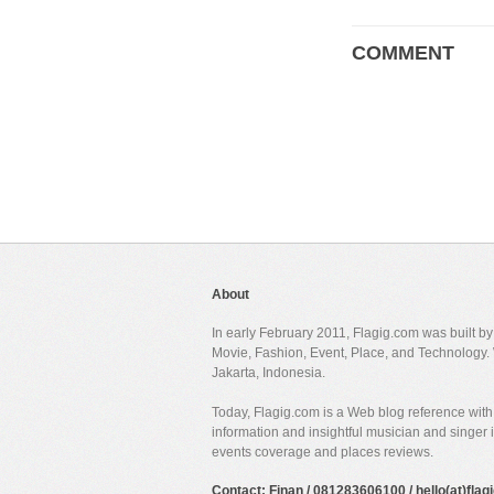
COMMENT
About
In early February 2011, Flagig.com was built b
Movie, Fashion, Event, Place, and Technology. 
Jakarta, Indonesia.
Today, Flagig.com is a Web blog reference with 
information and insightful musician and singer
events coverage and places reviews.
Contact: Finan / 081283606100 / hello(at)fla