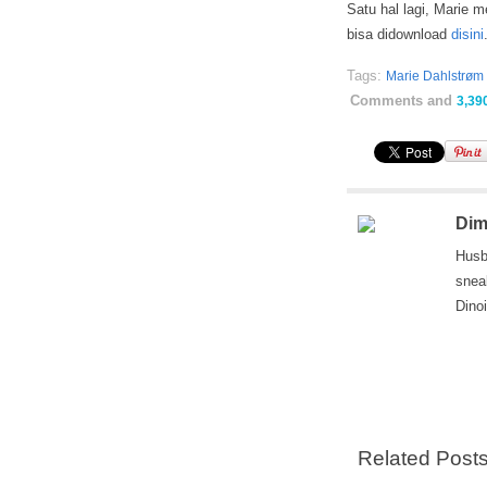
Satu hal lagi, Marie m
bisa didownload
disini
Tags:
Marie Dahlstrøm
Comments and
3,39
Dim
Husb
snea
Dino
Related Post