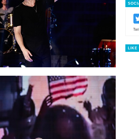
SOCI
Twi
LIKE