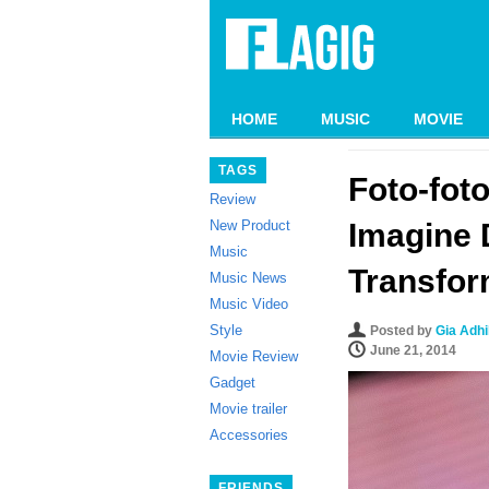
HOME
MUSIC
MOVIE
TAGS
Foto-fot
Review
New Product
Imagine 
Music
Transfor
Music News
Music Video
Style
Posted by
Gia Adh
June 21, 2014
Movie Review
Gadget
Movie trailer
Accessories
FRIENDS