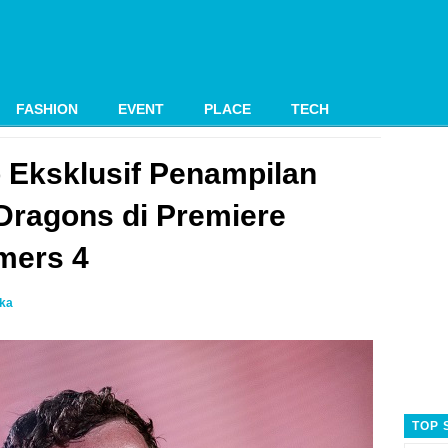
FASHION
EVENT
PLACE
TECH
o Eksklusif Penampilan
Dragons di Premiere
mers 4
ika
TOP 