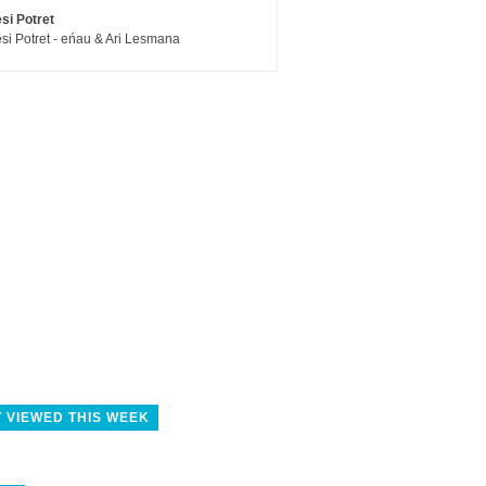
si Potret
si Potret - eńau & Ari Lesmana
 VIEWED THIS WEEK