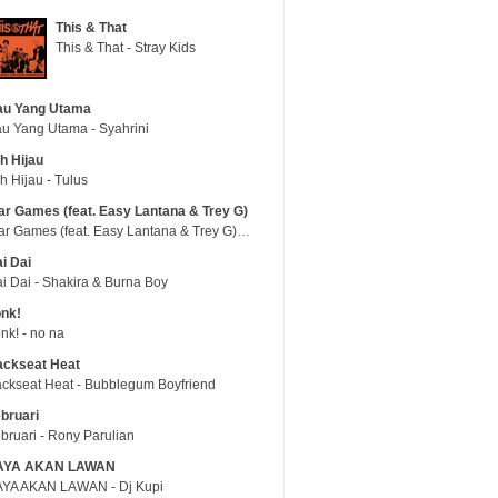
This & That
This & That - Stray Kids
au Yang Utama
u Yang Utama - Syahrini
h Hijau
h Hijau - Tulus
r Games (feat. Easy Lantana & Trey G)
War Games (feat. Easy Lantana & Trey G) - Trub
i Dai
i Dai - Shakira & Burna Boy
nk!
nk! - no na
ackseat Heat
ckseat Heat - Bubblegum Boyfriend
bruari
bruari - Rony Parulian
AYA AKAN LAWAN
YA AKAN LAWAN - Dj Kupi