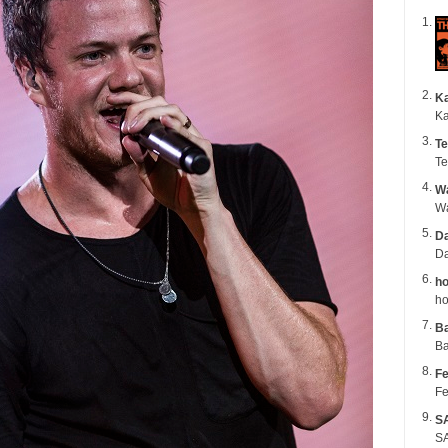
K
Ka
Te
Te
Wa
Da
Da
ho
ho
B
Ba
Fe
Fe
S
SA