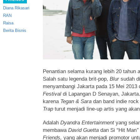
Diana Rikasari
RAN
Raisa
Berita Bisnis
Penantian selama kurang lebih 20 tahun 
Salah satu legenda brit-pop,
Blur
sudah di
menyambangi Jakarta pada 15 Mei 2013
Festival
di Lapangan D Senayan, Jakarta
karena
Tegan & Sara
dan band indie rock 
Trap
turut menjadi line-up artis yang akan
Adalah
Dyandra Entertainment
yang selam
membawa
David Guetta
dan Si “Hit Man
”
Friends,
yang akan menjadi promotor untuk