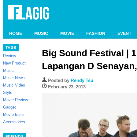
HOME
MUSIC
MOVIE
FASHION
EVENT
TAGS
Big Sound Festival | 
Review
New Product
Lapangan D Senayan,
Music
Music News
Posted by
Rendy Tsu
Music Video
February 23, 2013
Style
Movie Review
Gadget
Movie trailer
Accessories
FRIENDS