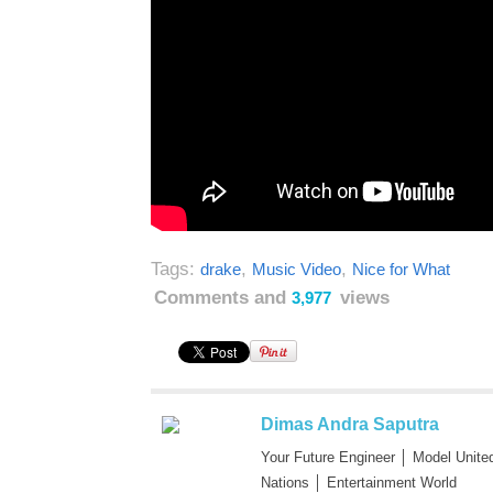
Tags:
,
,
drake
Music Video
Nice for What
Comments and
views
3,977
Dimas Andra Saputra
Your Future Engineer │ Model Unite
Nations │ Entertainment World