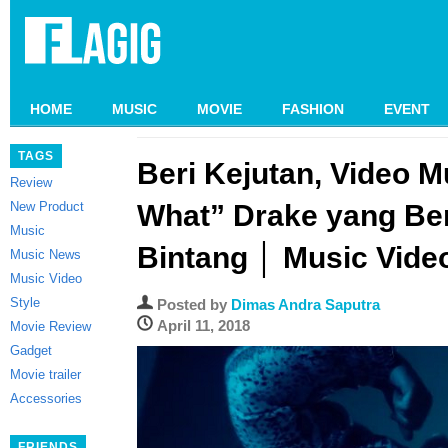
HOME
MUSIC
MOVIE
FASHION
EVENT
TAGS
Beri Kejutan, Video M
Review
New Product
What” Drake yang Be
Music
Bintang │ Music Vide
Music News
Music Video
Style
Posted by
Dimas Andra Saputra
April 11, 2018
Movie Review
Gadget
Movie trailer
Accessories
FRIENDS