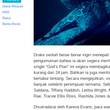
Diana Rikasari
RAN
Raisa
Berita Bisnis
Drake seolah benar-benar ingin menepati
pengumuman bahwa ia
akan segera meri
single “God’s Plan” ini segera membagika
kurang dari 24 jam. Bahkan ia juga meril
bertabur bintang. Secara mengejutkan, v
banyak selebriti perempuan ternama. Sebu
Saldana, Tiffany Haddish, Letitia Wright,
Rae, Tracee Ellis Ross, Rashida Jones 
Disutradarai oleh Karena Evans, para wani