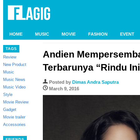
HOME
MUSIC
MOVIE
FASHION
EVENT
TAGS
Andien Mempersemba
Review
New Product
Terbarunya “Rindu In
Music
Music News
Posted by
Dimas Andra Saputra
Music Video
March 9, 2016
Style
Movie Review
Gadget
Movie trailer
Accessories
FRIENDS