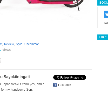
SOCI
Twi
LIKE
,
,
,
ct
Review
Style
Uncommon
views
1
u Sayektiningati
a Japan freak! Otaku yes, and a
Facebook
for my handsome Son.