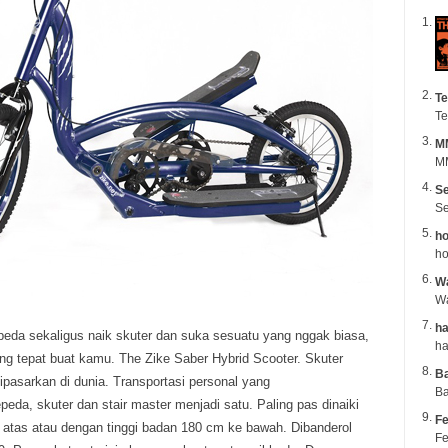
Te
Te
M
MM
Se
Se
ho
ho
Wa
ha
peda sekaligus naik skuter dan suka sesuatu yang nggak biasa,
g tepat buat kamu. The Zike Saber Hybrid Scooter. Skuter
B
ipasarkan di dunia. Transportasi personal yang
Ba
da, skuter dan stair master menjadi satu. Paling pas dinaiki
Fe
 atas atau dengan tinggi badan 180 cm ke bawah. Dibanderol
Fe