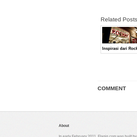
Related Post
COMMENT
About
In early February 2011, Flagig.com was built b