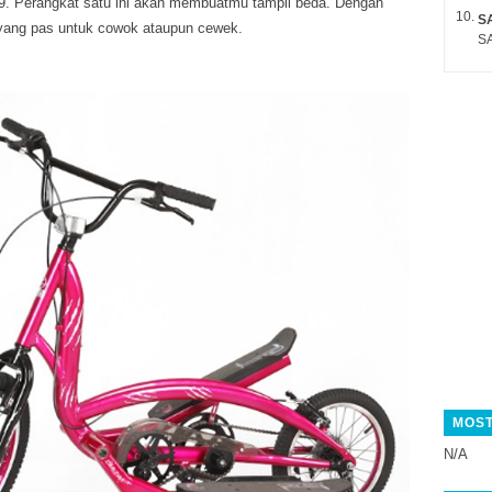
. Perangkat satu ini akan membuatmu tampil beda. Dengan
S
 yang pas untuk cowok ataupun cewek.
SA
MOST
N/A