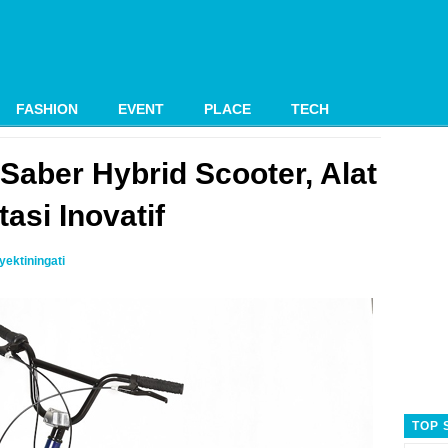
FASHION
EVENT
PLACE
TECH
 Saber Hybrid Scooter, Alat
asi Inovatif
ektiningati
TOP 