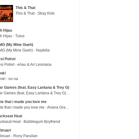
This & That
This & That - Stray Kids
h Hijau
h Hijau - Tulus
MG (My Mine Gueh)
G (My Mine Gueh) - Naykilla
si Potret
si Potret - eńau & Ari Lesmana
nk!
nk! - no na
r Games (feat. Easy Lantana & Trey G)
War Games (feat. Easy Lantana & Trey G) - Trub
te that i made you love me
hate that i made you love me - Ariana Grande
ackseat Heat
ckseat Heat - Bubblegum Boyfriend
bruari
bruari - Rony Parulian