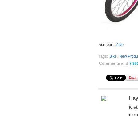
Sumber :
Zike
Tags:
,
Bike
New Produ
Comments and
7,98
Hay
Kind
mom 