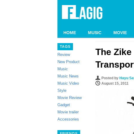
HOME
MUSIC
MOVIE
TAGS
The Zike
Review
New Product
Transport
Music
Music News
Posted by
Hayu Say
Music Video
August 15, 2011
Style
Movie Review
Gadget
Movie trailer
Accessories
FRIENDS