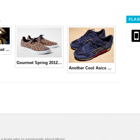
s
FLAG
Inspirasi dari Rocket Company
Gourmet Spring 2012 Cingue ‘Leopard’
Another Cool Asics Collaboration!
y a team who is passionate about Music,