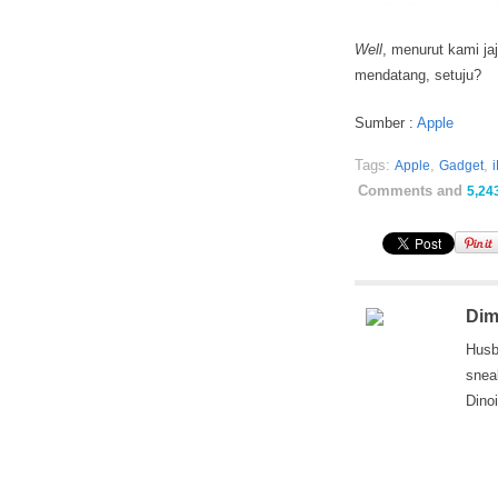
Well
, menurut kami ja
mendatang, setuju?
Sumber :
Apple
Tags:
,
,
Apple
Gadget
Comments and
5,24
Dim
Husb
snea
Dino