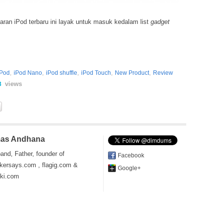
jaran iPod terbaru ini layak untuk masuk kedalam list
gadget
,
,
,
,
,
iPod
iPod Nano
iPod shuffle
iPod Touch
New Product
Review
views
3
as Andhana
and, Father, founder of
Facebook
kersays.com , flagig.com &
Google+
iki.com