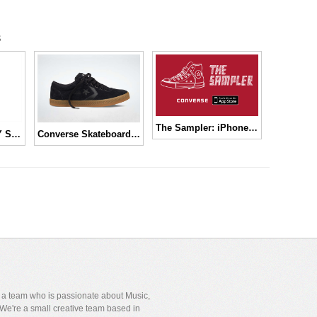
s
The Sampler: iPhone + Converse + your feet. It’s kewl.
Samsung GALAXY S4 Hands-On Video #GALAXYS4
Converse Skateboarding ‘Black/Gum’ Pack
y a team who is passionate about Music,
We're a small creative team based in