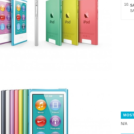
S
SA
MOST
N/A