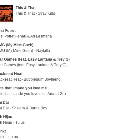
This & That
This & That - Stray Kids
si Potret
si Potret - eńau & Ari Lesmana
MG (My Mine Gueh)
G (My Mine Gueh) - Naykilla
r Games (feat. Easy Lantana & Trey G)
War Games (feat. Easy Lantana & Trey G) - Trub
ackseat Heat
ckseat Heat - Bubblegum Boyfriend
te that i made you love me
hate that i made you love me - Ariana Grande
i Dai
i Dai - Shakira & Burna Boy
h Hijau
h Hijau - Tulus
nk!
nk! - no na