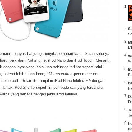
Se
Se
M
MM
s kemarin, banyak hal yang menyita perhatian kami. Salah satunya
Wa
rbaru, baik dari iPod shuffle, iPod Nano dan iPod Touch. Menarik!
r dengan layar yang lebih luas sehingga terlihat seperti mini
B
s, baterai lebih tahan lama, FM
transmitter
, pedometer dan
Ba
rti bluetooth. Selain itu tampilan iPod Nano lebih
fresh
dengan
ha
u. Untuk iPod Shuffle sejauh ini pembeda dari yang terdahulu
warna yang senada dengan jenis iPod lainnya.
Da
Da
Te
Te
ho
ho