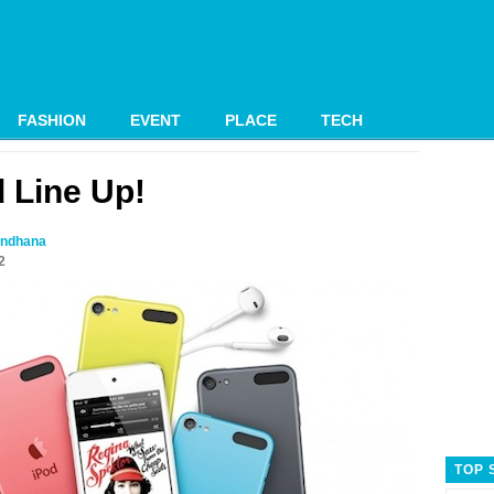
FASHION
EVENT
PLACE
TECH
 Line Up!
ndhana
2
TOP 