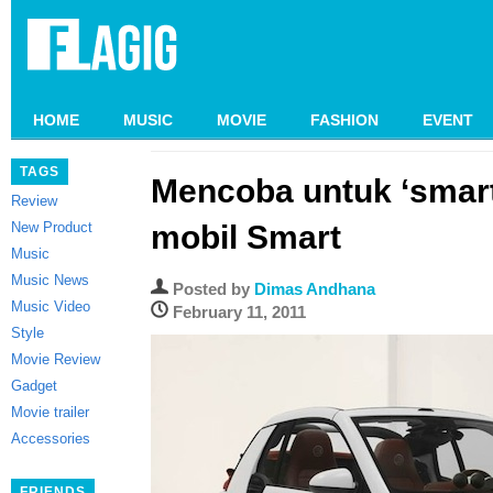
HOME
MUSIC
MOVIE
FASHION
EVENT
TAGS
Mencoba untuk ‘smar
Review
New Product
mobil Smart
Music
Music News
Posted by
Dimas Andhana
Music Video
February 11, 2011
Style
Movie Review
Gadget
Movie trailer
Accessories
FRIENDS