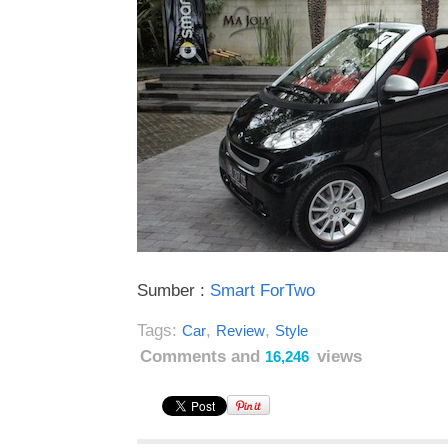
Sumber :
Smart ForTwo
Tags:
,
,
Car
Review
Style
Comments and
views
16,246