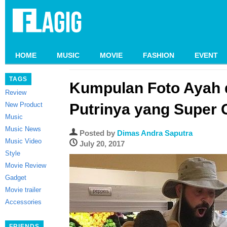
HOME
MUSIC
MOVIE
FASHION
EVENT
TAGS
Kumpulan Foto Ayah
Review
New Product
Putrinya yang Super
Music
Music News
Posted by
Dimas Andra Saputra
Music Video
July 20, 2017
Style
Movie Review
Gadget
Movie trailer
Accessories
FRIENDS