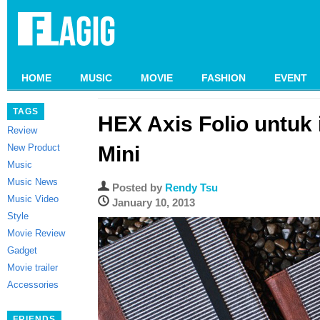
HOME
MUSIC
MOVIE
FASHION
EVENT
TAGS
HEX Axis Folio untuk 
Review
New Product
Mini
Music
Music News
Posted by
Rendy Tsu
Music Video
January 10, 2013
Style
Movie Review
Gadget
Movie trailer
Accessories
FRIENDS