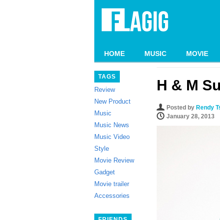
HOME
MUSIC
MOVIE
TAGS
H & M S
Review
New Product
Posted by
Rendy T
Music
January 28, 2013
Music News
Music Video
Style
Movie Review
Gadget
Movie trailer
Accessories
FRIENDS