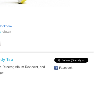
lookbook
views
6
dy Tsu
c Director, Album Reviewer, and
Facebook
ger.
s