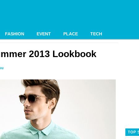
FASHION
EVENT
PLACE
TECH
ummer 2013 Lookbook
su
TOP 