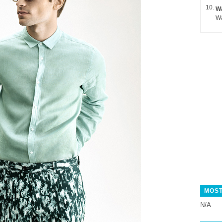
Wa
MOST
N/A