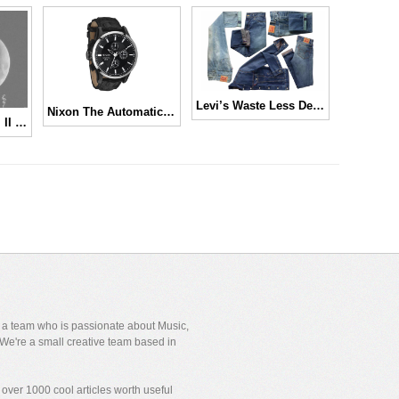
Levi’s Waste Less Denim Collection
Nixon The Automatic Chrono LTD
Eyesouth Stuff Vol II Featuring “Haven” T-Shirt
y a team who is passionate about Music,
We're a small creative team based in
over 1000 cool articles worth useful