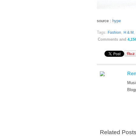
source :
hype
Tags:
,
,
Fashion
H & M
Comments and
4,15
Ren
Musi
Blog
Related Post