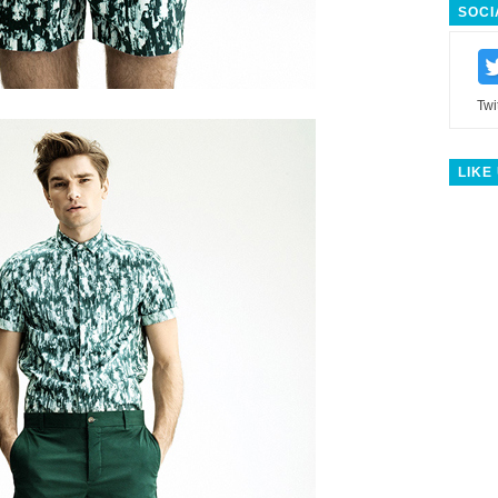
SOCI
Twi
LIKE