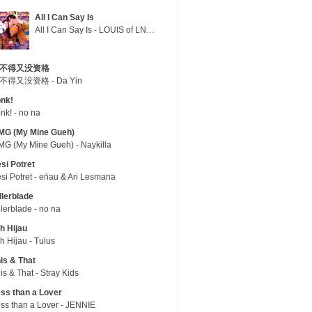
All I Can Say Is
All I Can Say Is - LOUIS of LNGSHOT
不得又没资格
不得又没资格 - Da Yin
nk!
nk! - no na
MG (My Mine Gueh)
G (My Mine Gueh) - Naykilla
si Potret
si Potret - eńau & Ari Lesmana
llerblade
llerblade - no na
h Hijau
h Hijau - Tulus
is & That
is & That - Stray Kids
ss than a Lover
ss than a Lover - JENNIE