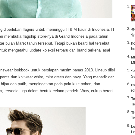
 diperlukan flagers untuk menunggu H & M hadir di Indonesia. H
舍
舍
 membuka flagship store-nya di Grand Indonesia pada tahun
ar bulan Maret tahun tersebut.
Tetapi bukan bearti hal tersebut
ho
ho
ntuk mengetahui update koleksi terbaru dari brand terkenal asal
M
MM
enswear lookbook untuk persiapan musim panas 2013. Lineup diisi
Se
Se
 pants dan knitwear white, mint green dan navy. Yang menarik dari
a hijau dan putih, mengingatkan pada pola kulit pohon, dan
ro
ro
ear, tersedia juga dalam bentuk celana pendek. Wow, cukup berani
Te
Te
Th
Th
Le
Le