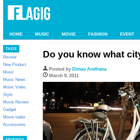
HOME
MUSIC
MOVIE
FASHION
EVENT
TAGS
Do you know what city
Review
New Product
Posted by
Dimas Andhana
Music
March 9, 2011
Music News
Music Video
Style
Movie Review
Gadget
Movie trailer
Accessories
FRIENDS