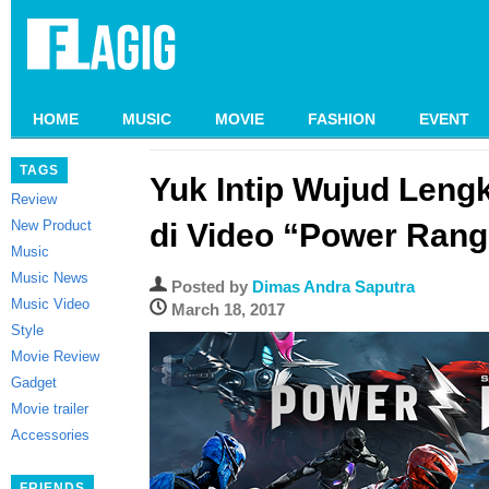
HOME
MUSIC
MOVIE
FASHION
EVENT
TAGS
Yuk Intip Wujud Len
Review
New Product
di Video “Power Rang
Music
Music News
Posted by
Dimas Andra Saputra
Music Video
March 18, 2017
Style
Movie Review
Gadget
Movie trailer
Accessories
FRIENDS