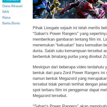
Diana Rikasari
RAN
Raisa
Berita Bisnis
Pihak Liosgate sejauh ini telah merilis b
“Saban’s Power Rangers” yang sepertiny
memberikan gambaran tentang film ini. L
menemukan “kekuatan” baru kemudian b
dunia. Salah satu kemampuan tersebut a
berbentuk binatang purba yang disebut Zo
Meskipun dari beberapa video terdahulu yan
bentuk dari para Zord Power Rangers ini 
namun bentuk Megazord yang merupakan 
tersebut tidak pernah terlihat dengan jela
spot terbaru film ini penggemar dapat mel
Megazord tersebut.
“Saban’s Power Rangers” akan mengisah