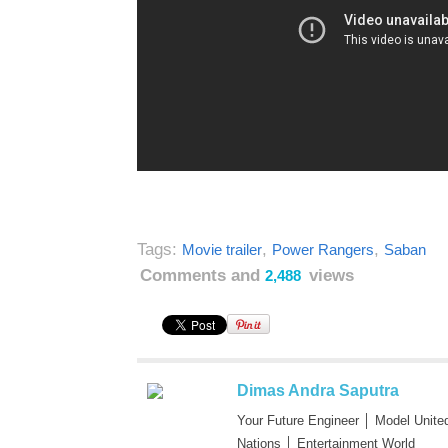
Tags:
,
,
Movie trailer
Power Rangers
Saban
Comments and
views
2,488
Dimas Andra Saputra
Your Future Engineer │ Model Unite
Nations │ Entertainment World