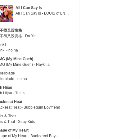
All I Can Say Is
All I Can Say Is - LOUIS of LNGSHOT
不得又没资格
不得又没资格 - Da Yin
nk!
nk! - no na
MG (My Mine Gueh)
G (My Mine Gueh) - Naykilla
llerblade
llerblade - no na
h Hijau
h Hijau - Tulus
ackseat Heat
ckseat Heat - Bubblegum Boyfriend
is & That
is & That - Stray Kids
ape of My Heart
ape of My Heart - Backstreet Boys