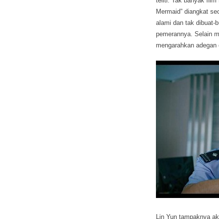
teliti. Tak banyak fi
Mermaid” diangkat se
alami dan tak dibuat-
pemerannya. Selain me
mengarahkan adegan 
Lin Yun tampaknya ak