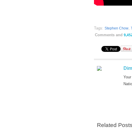
Tags:
,
Stephen Chow
Comments and
9,45
Dim
Your
Nati
Related Post