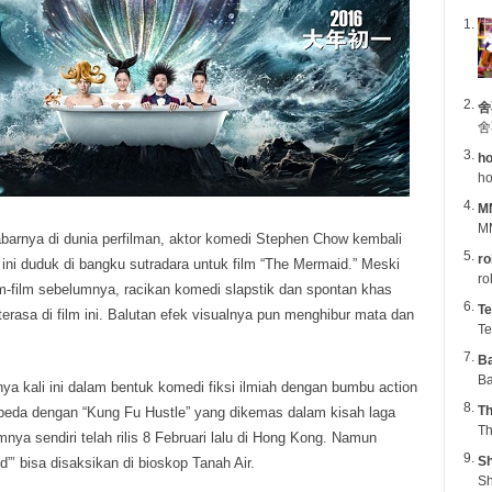
舍
舍
ho
ho
M
MM
barnya di dunia perfilman, aktor komedi Stephen Chow kembali
ro
 ini duduk
di bangku sutradara untuk film “The Mermaid.” Meski
ro
m-film sebelumnya, racikan komedi slapstik dan spontan khas
Te
rasa di film ini. Balutan efek visualnya pun menghibur mata dan
Te
B
Ba
a kali ini dalam bentuk komedi fiksi ilmiah dengan bumbu action
Th
rbeda dengan “Kung Fu Hustle” yang dikemas dalam kisah laga
Th
nya sendiri telah rilis 8 Februari lalu di Hong Kong. Namun
Sh
”’ bisa disaksikan di bioskop Tanah Air.
Sh