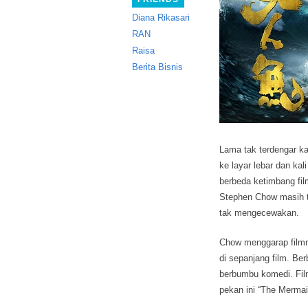
Diana Rikasari
RAN
Raisa
Berita Bisnis
Lama tak terdengar ka
ke layar lebar dan kali
berbeda ketimbang fil
Stephen Chow masih te
tak mengecewakan.
Chow menggarap filmny
di sepanjang film. Be
berbumbu komedi. Film
pekan ini “The Mermaid