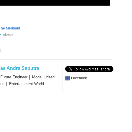
The Mermaid
views
2
as Andra Saputra
 Future Engineer │ Model United
Facebook
ons │ Entertainment World
s