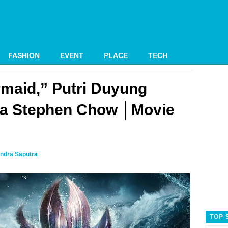
FASHION
EVENT
PLACE
TECH
maid,” Putri Duyung
la Stephen Chow │Movie
ndra Saputra
TOP 