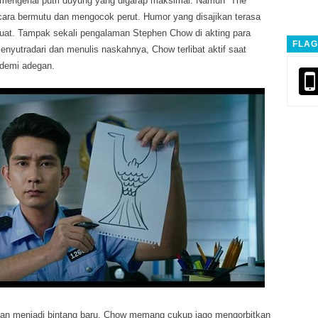
lm mengenai putri duyung yang digarap maksimal. Namun “The
cara bermutu dan mengocok perut. Humor yang disajikan terasa
buat. Tampak sekali pengalaman Stephen Chow di akting para
FLAG
nyutradari dan menulis naskahnya, Chow terlibat aktif saat
demi adegan.
an menjadi bintang baru. Chow memang cukup jago mengorbitkan