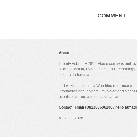
COMMENT
About
In early February 2011, Flagig.com was built b
Movie, Fashion, Event, Place, and Technology. 
Jakarta, Indonesia.
Today, Flagig.com is a Web blog reference with 
information and insightful musician and singer
events coverage and places reviews.
Contact: Finan / 081283606100 / hello(at)fla
©
Flagig
, 2026