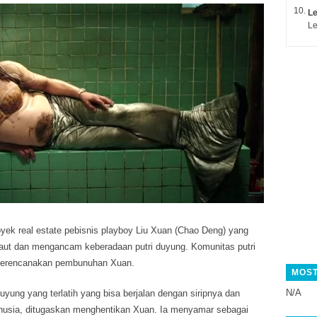
Le
Le
oyek real estate pebisnis playboy Liu Xuan (Chao Deng) yang
aut dan mengancam keberadaan putri duyung. Komunitas putri
merencanakan pembunuhan Xuan.
MOST
N/A
duyung yang terlatih yang bisa berjalan dengan siripnya dan
usia, ditugaskan menghentikan Xuan. Ia menyamar sebagai