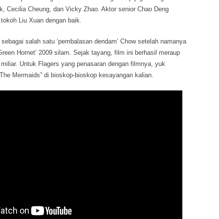
ok, Cecilia Cheung, dan Vicky Zhao. Aktor senior Chao Deng
koh Liu Xuan dengan baik.
t sebagai salah satu ‘pembalasan dendam’ Chow setelah namanya
‘Green Hornet’ 2009 silam. Sejak tayang, film ini berhasil meraup
miliar. Untuk Flagers yang penasaran dengan filmnya, yuk
“The Mermaids” di bioskop-bioskop kesayangan kalian.