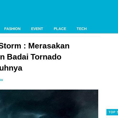
FASHION
EVENT
PLACE
TECH
 Storm : Merasakan
n Badai Tornado
uhnya
su
TOP 