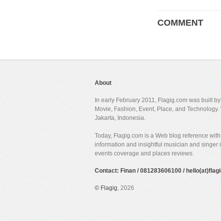
COMMENT
About
In early February 2011, Flagig.com was built b
Movie, Fashion, Event, Place, and Technology. 
Jakarta, Indonesia.
Today, Flagig.com is a Web blog reference with 
information and insightful musician and singer
events coverage and places reviews.
Contact: Finan / 081283606100 / hello(at)fla
©
Flagig
, 2026