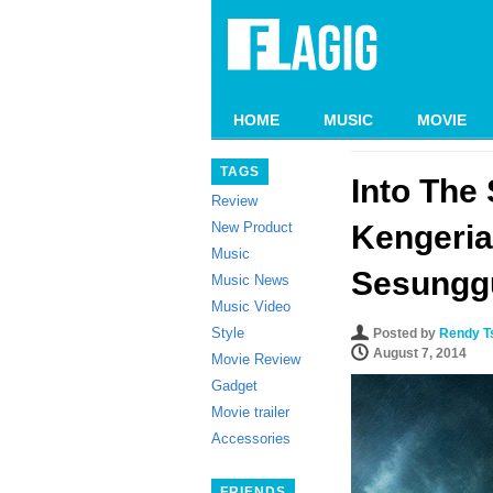
HOME
MUSIC
MOVIE
TAGS
Into The
Review
New Product
Kengeria
Music
Sesungg
Music News
Music Video
Style
Posted by
Rendy T
August 7, 2014
Movie Review
Gadget
Movie trailer
Accessories
FRIENDS