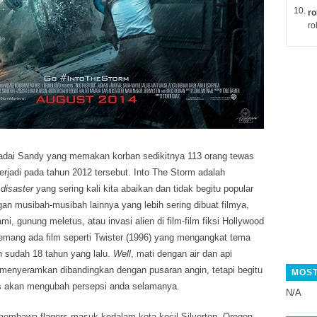
ro
ro
adai Sandy yang memakan korban sedikitnya 113 orang tewas
rjadi pada tahun 2012 tersebut. Into The Storm adalah
 disaster
yang sering kali kita abaikan
dan tidak begitu popular
gan musibah-musibah lainnya yang lebih sering dibuat filmya,
i, gunung meletus, atau invasi alien di film-film fiksi Hollywood
emang ada film seperti Twister (1996) yang mengangkat tema
n sudah 18 tahun yang lalu.
Well
, mati dengan air dan api
 menyeramkan dibandingkan dengan pusaran angin, tetapi begitu
MOST
gers akan mengubah persepsi anda selamanya.
N/A
membawa flagers masuk kedalam kota kecil Silverton, Oregon,