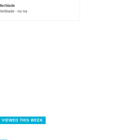
llerblade
llerblade - no na
 VIEWED THIS WEEK