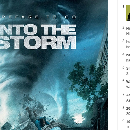
Ni
ho
ho
ha
Sh
Sh
Wa
A
As
2
20
1
10