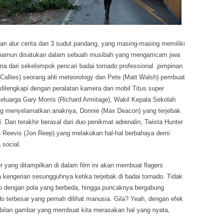
n alur cerita dari 3 sudut pandang, yang masing-masing memiliki
, namun disatukan dalam sebuah musibah yang mengamcam jiwa
a dari sekelompok pencari badai tornado professional pimpinan
Callies) seorang ahli meteorology dan Pete (Matt Walsh) pembuat
dilengkapi dengan peralatan kamera dan mobil Titus super
keluarga Gary Morris (Richard Armitage), Wakil Kepala Sekolah
ang menyelamatkan anaknya, Donnie (Max Deacon) yang terjebak
. Dan terakhir berasal dari duo penikmat adrenalin, Twista Hunter
n Reevis (Jon Reep) yang melakukan hal-hal berbahaya demi
 social.
 yang ditampilkan di dalam film ini akan membuat flagers
kengerian sesungguhnya ketika terjebak di badai tornado. Tidak
do dengan pola yang berbeda, hingga puncaknya bergabung
o terbesar yang pernah dilihat manusia. Gila? Yeah, dengan efek
ilan gambar yang membuat kita merasakan hal yang nyata,