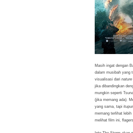
Masih ingat dengan B
dalam musibah yang te
visualisasi dari
nature
jika dibandingkan den
mungkin seperti Tsunam
(jika memang ada). M
yang sama, tapi itupu
memang terlihat lebih
melihat film ini, fla
Into The Storm akan 