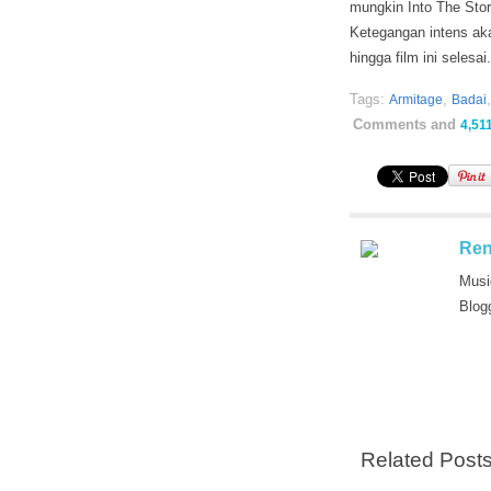
mungkin Into The Stor
Ketegangan intens ak
hingga film ini selesa
Tags:
,
Armitage
Badai
Comments and
4,51
Ren
Musi
Blog
Related Post