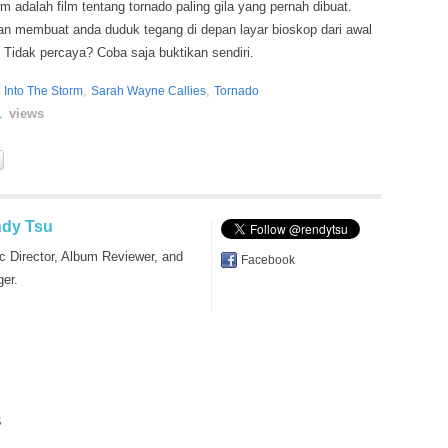
m adalah film tentang tornado paling gila yang pernah dibuat.
an membuat anda duduk tegang di depan layar bioskop dari awal
i. Tidak percaya? Coba saja buktikan sendiri.
,
,
,
Into The Storm
Sarah Wayne Callies
Tornado
views
1
dy Tsu
c Director, Album Reviewer, and
Facebook
ger.
s