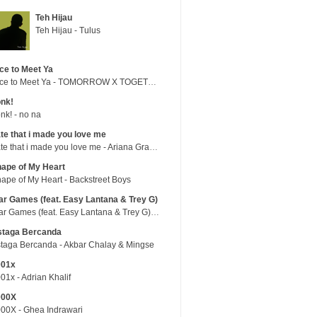
Teh Hijau
Teh Hijau - Tulus
ce to Meet Ya
Nice to Meet Ya - TOMORROW X TOGETHER
nk!
nk! - no na
te that i made you love me
hate that i made you love me - Ariana Grande
ape of My Heart
ape of My Heart - Backstreet Boys
r Games (feat. Easy Lantana & Trey G)
War Games (feat. Easy Lantana & Trey G) - Trub
staga Bercanda
taga Bercanda - Akbar Chalay & Mingse
001x
01x - Adrian Khalif
000X
00X - Ghea Indrawari