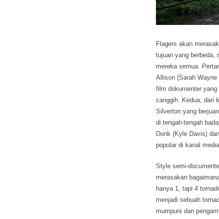
Flagers akan merasaka
tujuan yang berbeda
mereka semua. Pertam
Allison (Sarah Wayne 
film dokumenter yang 
canggih. Kedua, dari 
Silverton yang berju
di tengah-tengah badai
Donk (Kyle Davis) da
popular di kanal media
Style semi-documenter
merasakan bagaimana 
hanya 1, tapi 4 torna
menjadi sebuah tornad
mumpuni dan pengamb