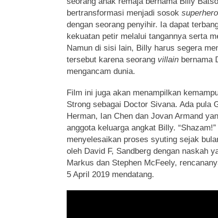
seorang anak remaja bernama Billy Bat
bertransformasi menjadi sosok
superhero
dengan seorang penyihir. Ia dapat terba
kekuatan petir melalui tangannya serta 
Namun di sisi lain, Billy harus segera m
tersebut karena seorang
villain
bernama D
mengancam dunia.
Film ini juga akan menampilkan kemampu
Strong sebagai Doctor Sivana. Ada pula G
Herman, Ian Chen dan Jovan Armand yan
anggota keluarga angkat Billy. “Shazam!” 
menyelesaikan proses syuting sejak bulan
oleh David F, Sandberg dengan naskah yan
Markus dan Stephen McFeely, rencananya f
5 April 2019 mendatang.