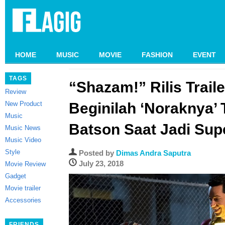
HOME
MUSIC
MOVIE
FASHION
EVENT
TAGS
“Shazam!” Rilis Trail
Review
New Product
Beginilah ‘Noraknya’ 
Music
Batson Saat Jadi Sup
Music News
Music Video
Style
Posted by
Dimas Andra Saputra
July 23, 2018
Movie Review
Gadget
Movie trailer
Accessories
FRIENDS