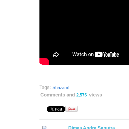
Tags:
Shazam!
Comments and
views
2,575
Dimas Andra Saputra