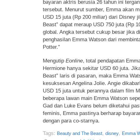
bayaran aktris berusia 26 tahun ini terg
tersebut. Menurut sumber, Emma akan m
USD 15 juta (Rp 200 miliar) dari Disney j
Beast” dapat meraup USD 750 juta (Rp 10 t
global. Angka tersebut cukup besar jika 
penghasilan Emma Watson dari membintan
Potter.”
Mengutip
Eonline
, total pendapatan Emm
Hermione hanya sekitar USD 60 juta. Jika
Beast” laris di pasaran, maka Emma Wats
kesuksesan Angelina Jolie. Angie dikab
USD 15 juta untuk perannya dalam film Ma
beberapa lawan main Emma Watson seper
Gad dan Luke Evans belum diketahui past
feminis, Emma pastinya berharap bayaran
dengan para co-starnya.
Tags:
,
,
Beauty and The Beast
disney
Emma W