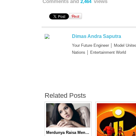
Comments and
views
2,464
Dimas Andra Saputra
Your Future Engineer │ Model Unite
Nations │ Entertainment World
Related Posts
Merdunya Raisa Menyanyikan Lagu “Mimpi Adalah Harapan Hati,” OST Cinderella