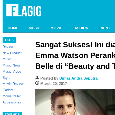
HOME
MUSIC
MOVIE
FASHION
EVENT
TAGS
Sangat Sukses! Ini d
Review
New Product
Emma Watson Perank
Music
Belle di “Beauty and 
Music News
Music Video
Style
Posted by
Dimas Andra Saputra
March 20, 2017
Movie Review
Gadget
Movie trailer
Accessories
FRIENDS