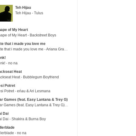
Teh Hijau
Teh Hijau - Tulus
ape of My Heart
ape of My Heart - Backstreet Boys
te that i made you love me
hate that i made you love me - Ariana Grande
nk!
nk! - no na
ackseat Heat
ckseat Heat - Bubblegum Boyfriend
si Potret
si Potret - eńau & Ari Lesmana
r Games (feat. Easy Lantana & Trey G)
War Games (feat. Easy Lantana & Trey G) - Trub
i Dai
i Dai - Shakira & Burna Boy
llerblade
llerblade - no na