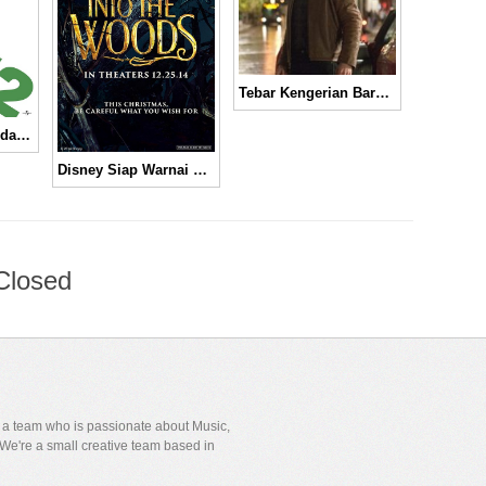
Tebar Kengerian Baru, Tom Cruise Dikeroyok Gerombolan Tikus di Trailer “The Mummy” │ Movie Trailer
Ted Siap Menikah dan Memiliki Anak Dalam “Ted 2” │Movie Trailer
Disney Siap Warnai Natal dengan “Into The Woods” │ Trailer
Closed
y a team who is passionate about Music,
We're a small creative team based in