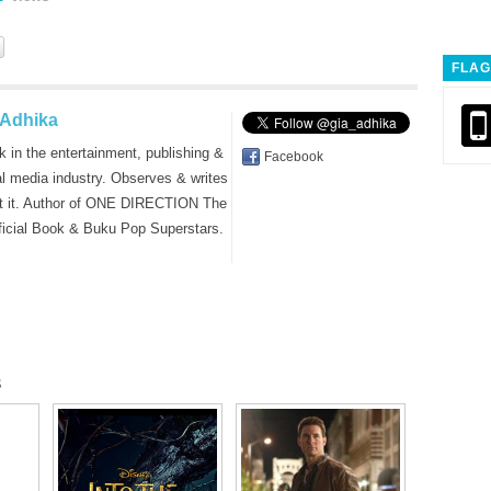
FLAG
 Adhika
k in the entertainment, publishing &
Facebook
al media industry. Observes & writes
t it. Author of ONE DIRECTION The
ficial Book & Buku Pop Superstars.
s