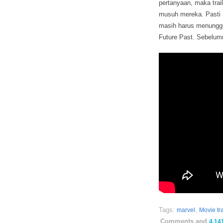
pertanyaan, maka trai
musuh mereka. Pasti F
masih harus menunggu
Future Past. Sebelumn
Tags:
,
marvel
Movie tra
Comments and
4,14