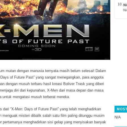
Ni
um mutan dengan manusia ternyata masih belum selesai!
Dalam
n: Days of Future Past” yang sangat menegangkan, para anggota
n dengan musuh terbaru hasil kreasi Boliver Trask yang diberi
menjaga diri dari kepunahan, X-Men dari masa depan dan masa
ma untuk mengatasi musuh terberat mereka.
sis dari “X-Men: Days of Future Past” yang telah menghadirkan
MOST
ih menguak misteri dibalik salah satu film paling ditunggu musim
N/A
iler pertamanya menghadirkan sisi gelap yang menyisakan banyak