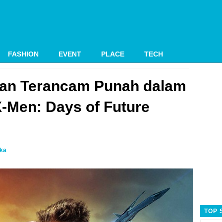
FASHION
EVENT
PLACE
TECH
tan Terancam Punah dalam
“X-Men: Days of Future
ika
TOP 