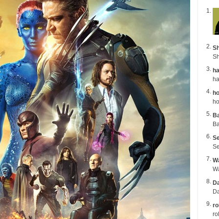
Sh
Sh
ha
ho
ho
B
Ba
Se
Se
Wa
Da
Da
ro
ro