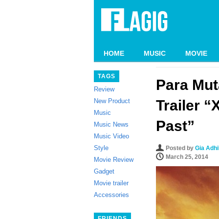
HOME
MUSIC
MOVIE
TAGS
Para Mu
Review
New Product
Trailer 
Music
Past”
Music News
Music Video
Style
Posted by
Gia Adh
March 25, 2014
Movie Review
Gadget
Movie trailer
Accessories
FRIENDS