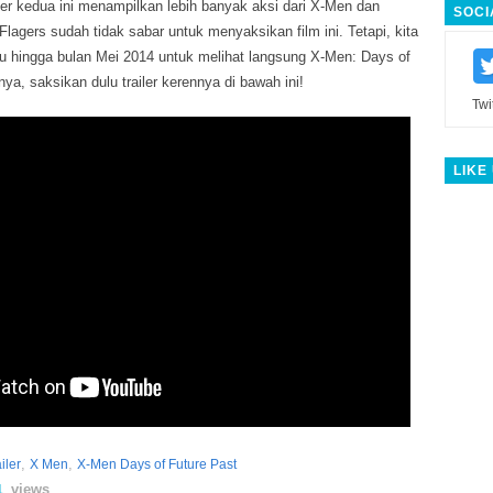
ler kedua ini menampilkan lebih banyak aksi dari X-Men dan
SOCI
lagers sudah tidak sabar untuk menyaksikan film ini. Tetapi, kita
 hingga bulan Mei 2014 untuk melihat langsung X-Men: Days of
ya, saksikan dulu trailer kerennya di bawah ini!
Twi
LIKE
,
,
iler
X Men
X-Men Days of Future Past
views
1