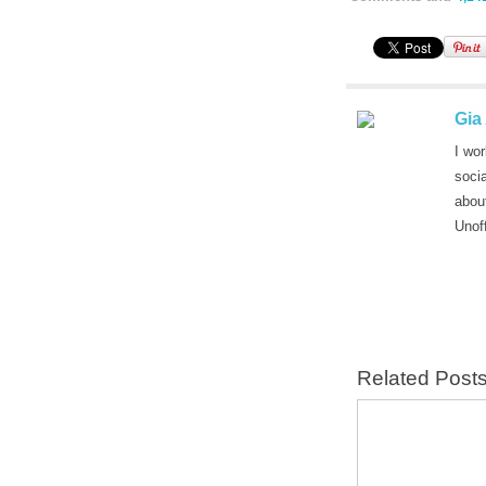
Gia
I wor
soci
abou
Unof
Related Post