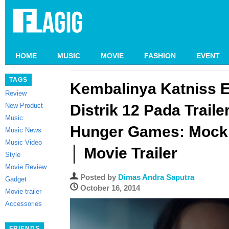
HOME
MUSIC
MOVIE
FASHION
EVENT
TAGS
Kembalinya Katniss 
Review
New Product
Distrik 12 Pada Traile
Music
Hunger Games: Mocki
Music News
Music Video
│ Movie Trailer
Style
Movie Review
Posted by
Dimas Andra Saputra
Gadget
October 16, 2014
Movie trailer
Accessories
FRIENDS