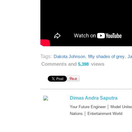
Tags:
,
,
Dakota Johnson
fifty shades of grey
J
Comments and
views
5,398
Dimas Andra Saputra
Your Future Engineer │ Model Unite
Nations │ Entertainment World