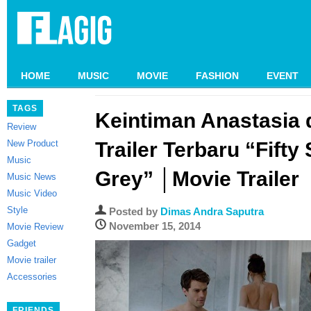
HOME
MUSIC
MOVIE
FASHION
EVENT
TAGS
Keintiman Anastasia 
Review
New Product
Trailer Terbaru “Fifty
Music
Grey” │Movie Trailer
Music News
Music Video
Style
Posted by
Dimas Andra Saputra
November 15, 2014
Movie Review
Gadget
Movie trailer
Accessories
FRIENDS