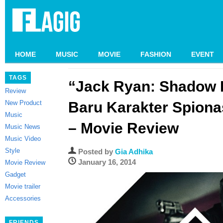
HOME
MUSIC
MOVIE
FASHION
EVENT
TAGS
“Jack Ryan: Shadow R
Review
New Product
Baru Karakter Spiona
Music
– Movie Review
Music News
Music Video
Style
Posted by
Gia Adhika
January 16, 2014
Movie Review
Gadget
Movie trailer
Accessories
FRIENDS