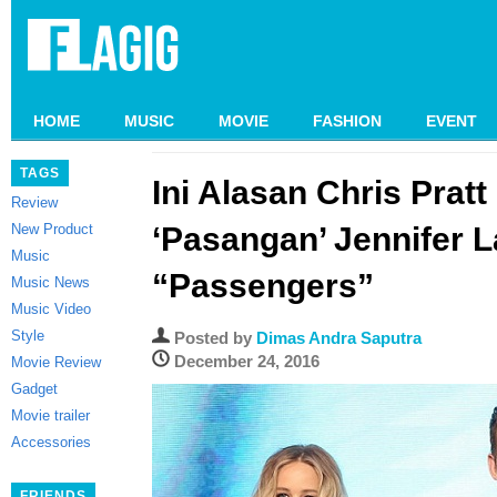
HOME
MUSIC
MOVIE
FASHION
EVENT
TAGS
Ini Alasan Chris Pratt
Review
New Product
‘Pasangan’ Jennifer 
Music
“Passengers”
Music News
Music Video
Style
Posted by
Dimas Andra Saputra
December 24, 2016
Movie Review
Gadget
Movie trailer
Accessories
FRIENDS