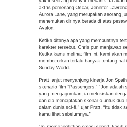
yakni seorang insinyur mekanik. Ia akan
aktris pemenang Oscar, Jennifer Lawren
Aurora Lane, yang merupakan seorang jur
menemukan dirinya berada di atas pesaw
Avalon.
Ketika ditanya apa yang membuatnya ter
karakter tersebut, Chris pun menjawab sep
Ketika kamu melihat film ini, kami akan m
membocorkan terlalu banyak tentang hal it
Sunday World.
Pratt lanjut menyanjung kinerja Jon Spa
skenario film “Passengers.” “Jon adalah 
yang mengagumkan, ia melukiskan denga
dan dia menciptakan skenario untuk dua m
dalam dunia sci-fi,” ujar Pratt. “Itu tidak
kamu lihat sebelumnya.”
“Ini membangkitkan emosi seperti kasih 