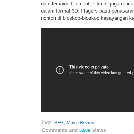
dan Jemaine Clement. Film ini juga renc
dalam format 3D. Flagers pasti penasara
nonton di bioskop-bioskop kesayangan ka
Tags:
,
BFG
Movie Review
Comments and
views
5,509