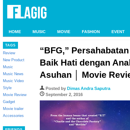
HOME
MUSIC
MOVIE
FASHION
EVENT
TAGS
“BFG,” Persahabatan
Review
New Product
Baik Hati dengan Ana
Music
Asuhan │ Movie Revi
Music News
Music Video
Style
Posted by
Dimas Andra Saputra
September 2, 2016
Movie Review
Gadget
Movie trailer
Accessories
FRIENDS