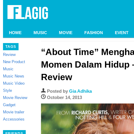
HOME
MUSIC
MOVIE
FASHION
EVENT
TAGS
“About Time” Mengha
Review
New Product
Momen Dalam Hidup 
Music
Review
Music News
Music Video
Style
Posted by
Gia Adhika
October 14, 2013
Movie Review
Gadget
Movie trailer
Accessories
FRIENDS