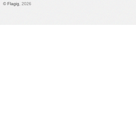
©
Flagig
, 2026