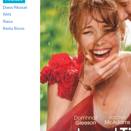
Diana Rikasari
RAN
Raisa
Berita Bisnis