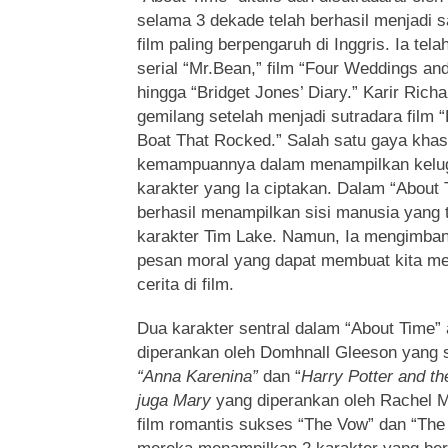
selama 3 dekade telah berhasil menjadi sa
film paling berpengaruh di Inggris. Ia tel
serial “Mr.Bean,” film “Four Weddings and 
hingga “Bridget Jones’ Diary.” Karir Rich
gemilang setelah menjadi sutradara film “
Boat That Rocked.” Salah satu gaya khas 
kemampuannya dalam menampilkan kelugu
karakter yang Ia ciptakan. Dalam “About 
berhasil menampilkan sisi manusia yang 
karakter Tim Lake. Namun, Ia mengimba
pesan moral yang dapat membuat kita me
cerita di film.
Dua karakter sentral dalam “About Time”
diperankan oleh Domhnall Gleeson yang 
“
Anna Karenina”
dan “
Harry Potter and th
juga Mary
yang diperankan oleh Rachel M
film romantis sukses “The Vow” dan “Th