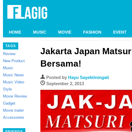
HOME
MUSIC
MOVIE
FASHION
EVENT
TAGS
Jakarta Japan Matsuri
Review
New Product
Bersama!
Music
Music News
Posted by
Hayu Sayektiningati
Music Video
September 2, 2013
Style
Movie Review
Gadget
Movie trailer
Accessories
FRIENDS