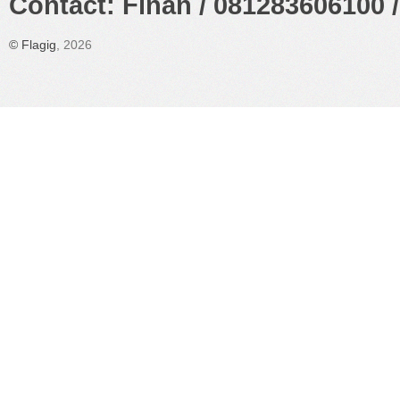
Contact: Finan / 081283606100 /
©
Flagig
, 2026