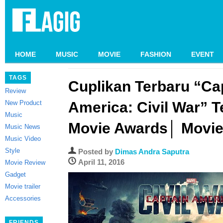
HOME
MUSIC
MOVIE
FASHION
EVENT
TAGS
Cuplikan Terbaru “Ca
Review
New Product
America: Civil War” 
Music
Movie Awards│ Movie 
Music News
Music Video
Style
Posted by
Dimas Andra Saputra
April 11, 2016
Movie Review
Gadget
Movie trailer
Accessories
FRIENDS