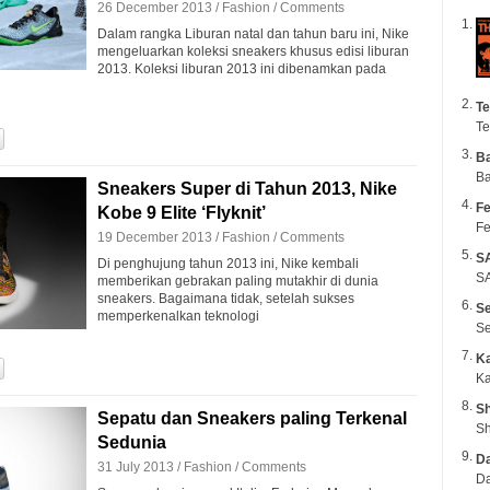
26 December 2013 /
Fashion
/
Comments
Dalam rangka Liburan natal dan tahun baru ini, Nike
mengeluarkan koleksi sneakers khusus edisi liburan
2013. Koleksi liburan 2013 ini dibenamkan pada
Te
Te
B
Ba
Sneakers Super di Tahun 2013, Nike
Fe
Kobe 9 Elite ‘Flyknit’
Fe
19 December 2013 /
Fashion
/
Comments
S
Di penghujung tahun 2013 ini, Nike kembali
SA
memberikan gebrakan paling mutakhir di dunia
sneakers. Bagaimana tidak, setelah sukses
Se
memperkenalkan teknologi
Se
K
Ka
Sh
Sepatu dan Sneakers paling Terkenal
Sh
Sedunia
Da
31 July 2013 /
Fashion
/
Comments
Da