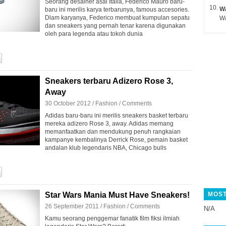
Seorang desainer asal Italia, Federico Mauro baru-
Wa
baru ini merilis karya terbarunya, famous accesories.
Dlam karyanya, Federico membuat kumpulan sepatu
dan sneakers yang pernah tenar karena digunakan
oleh para legenda atau tokoh dunia
Sneakers terbaru Adizero Rose 3,
Away
30 October 2012 /
Fashion
/
Comments
Adidas baru-baru ini merilis sneakers basket terbaru
mereka adizero Rose 3, away. Adidas memang
memanfaatkan dan mendukung penuh rangkaian
kampanye kembalinya Derrick Rose, pemain basket
andalan klub legendaris NBA, Chicago bulls
Star Wars Mania Must Have Sneakers!
MOST
26 September 2011 /
Fashion
/
Comments
N/A
Kamu seorang penggemar fanatik film fiksi ilmiah