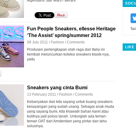
legendaris Star Wars? Berarti
SOCI
Fun People Sneakers, ellesse Heritage
Twi
‘The Assist’ spring/summer 2012
08 July 2011 /
Fashion
/
Comments
LIKE
Produsen perlengkapan olah raga dari Italia ini
kembali meluncurkan koleksi sneakers klasik-nya,
yaitu
Sneakers yang cinta Bumi
13 February 2011 /
Fashion
/
Comments
Kebanyakan dari kita sayang untuk buang sneakers
kesayangan yang sudah usang. Sebagai anak muda
yang sayang bumi, kita khawatir bahan karet atau
kulitnya jadi polusi tanah. Untunglah ada teman-
teman OAT dari Amsterdam yang pintar dan tahu
solusinya.