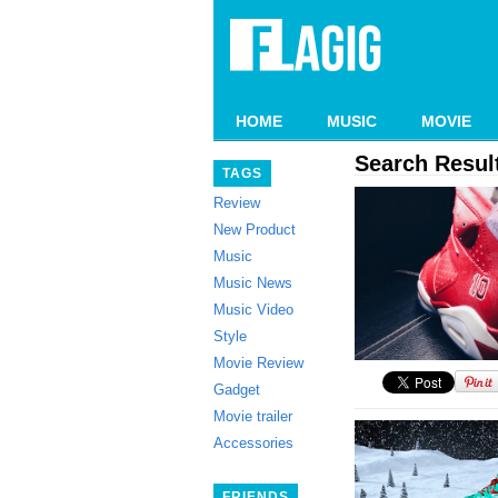
HOME
MUSIC
MOVIE
Search Result
TAGS
Review
New Product
Music
Music News
Music Video
Style
Movie Review
Gadget
Movie trailer
Accessories
FRIENDS