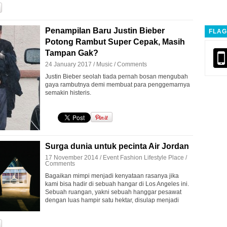
Penampilan Baru Justin Bieber
FLAG
Potong Rambut Super Cepak, Masih
Tampan Gak?
24 January 2017 /
Music
/
Comments
Justin Bieber seolah tiada pernah bosan mengubah
gaya rambutnya demi membuat para penggemarnya
semakin histeris.
Surga dunia untuk pecinta Air Jordan
17 November 2014 /
Event
Fashion
Lifestyle
Place
/
Comments
Bagaikan mimpi menjadi kenyataan rasanya jika
kami bisa hadir di sebuah hangar di Los Angeles ini.
Sebuah ruangan, yakni sebuah hanggar pesawat
dengan luas hampir satu hektar, disulap menjadi