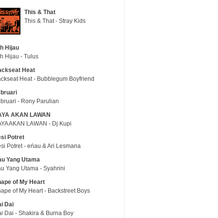
This & That
This & That - Stray Kids
h Hijau
h Hijau - Tulus
ackseat Heat
ckseat Heat - Bubblegum Boyfriend
bruari
bruari - Rony Parulian
AYA AKAN LAWAN
YA AKAN LAWAN - Dj Kupi
si Potret
si Potret - eńau & Ari Lesmana
au Yang Utama
u Yang Utama - Syahrini
ape of My Heart
ape of My Heart - Backstreet Boys
i Dai
i Dai - Shakira & Burna Boy