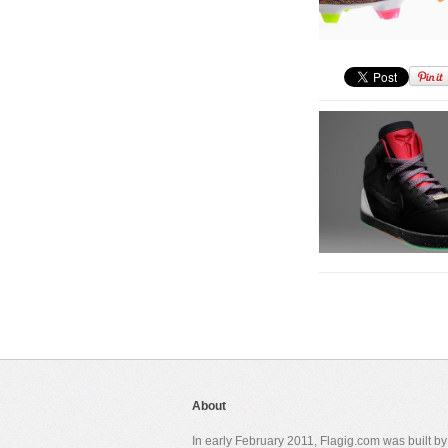
About
In early February 2011, Flagig.com was built b